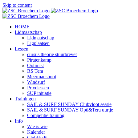
Skip to content
HOME
Lidmaatschap
Lidmaatschap
Ligplaatsen
Lessen
cursus theorie stuurbrevet
Piratenkamp
Optimist
RS Tera
Meermansboot
Windsurf
Privelessen
SUP initiatie
Trainingen
SAIL & SURF SUNDAY Clubvloot sessie
SAIL & SURF SUNDAY Opti&Tera uurtje
Competitie training
Info
Wie is wie
Kalender
Clubkledij