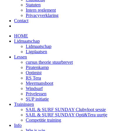
Statuten
Intern reglement
Privacyverklaring
Contact
HOME
Lidmaatschap
Lidmaatschap
Ligplaatsen
Lessen
cursus theorie stuurbrevet
Piratenkamp
Optimist
RS Tera
Meermansboot
Windsurf
Privelessen
SUP initiatie
Trainingen
SAIL & SURF SUNDAY Clubvloot sessie
SAIL & SURF SUNDAY Opti&Tera uurtje
Competitie training
Info
Wie is wie