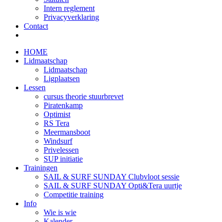
Intern reglement
Privacyverklaring
Contact
HOME
Lidmaatschap
Lidmaatschap
Ligplaatsen
Lessen
cursus theorie stuurbrevet
Piratenkamp
Optimist
RS Tera
Meermansboot
Windsurf
Privelessen
SUP initiatie
Trainingen
SAIL & SURF SUNDAY Clubvloot sessie
SAIL & SURF SUNDAY Opti&Tera uurtje
Competitie training
Info
Wie is wie
Kalender