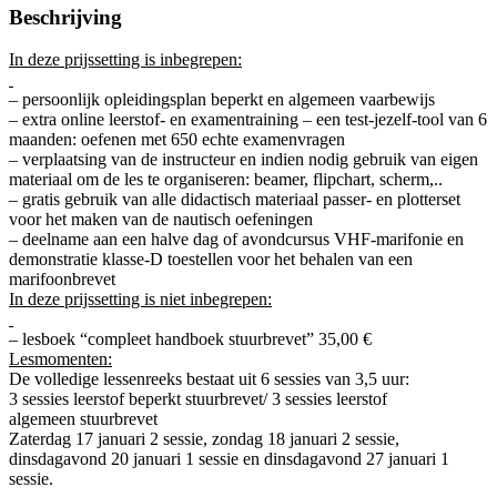
Beschrijving
In deze prijssetting is inbegrepen:
– persoonlijk opleidingsplan beperkt en algemeen vaarbewijs
– extra online leerstof- en examentraining – een test-jezelf-tool van 6
maanden: oefenen met 650 echte examenvragen
– verplaatsing van de instructeur en indien nodig gebruik van eigen
materiaal om de les te organiseren: beamer, flipchart, scherm,..
– gratis gebruik van alle didactisch materiaal passer- en plotterset
voor het maken van de nautisch oefeningen
– deelname aan een halve dag of avondcursus VHF-marifonie en
demonstratie klasse-D toestellen voor het behalen van een
marifoonbrevet
In deze prijssetting is niet inbegrepen:
– lesboek “compleet handboek
stuurbrevet
” 35,00 €
Lesmomenten:
De volledige lessenreeks bestaat uit 6 sessies van 3,5 uur:
3 sessies leerstof beperkt
stuurbrevet
/ 3 sessies leerstof
algemeen
stuurbrevet
Zaterdag 17 januari 2 sessie, zondag 18 januari 2 sessie,
dinsdagavond 20 januari 1 sessie en dinsdagavond 27 januari 1
sessie.