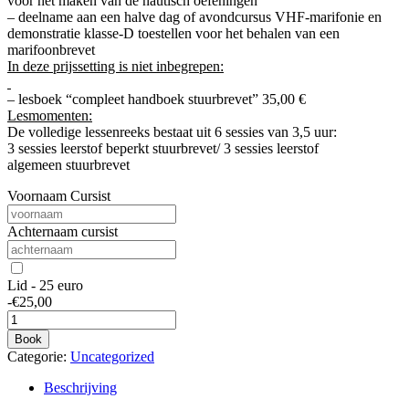
voor het maken van de nautisch oefeningen
– deelname aan een halve dag of avondcursus VHF-marifonie en
demonstratie klasse-D toestellen voor het behalen van een
marifoonbrevet
In deze prijssetting is niet inbegrepen:
– lesboek “compleet handboek
stuurbrevet
” 35,00 €
Lesmomenten:
De volledige lessenreeks bestaat uit 6 sessies van 3,5 uur:
3 sessies leerstof beperkt
stuurbrevet
/ 3 sessies leerstof
algemeen
stuurbrevet
Voornaam Cursist
Achternaam cursist
Lid - 25 euro
-
€
25,00
cursus
theorie
Book
stuurbrevet
Categorie:
Uncategorized
aantal
Beschrijving