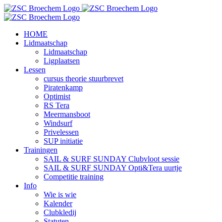
Skip
to
content
HOME
Lidmaatschap
Lidmaatschap
Ligplaatsen
Lessen
cursus theorie stuurbrevet
Piratenkamp
Optimist
RS Tera
Meermansboot
Windsurf
Privelessen
SUP initiatie
Trainingen
SAIL & SURF SUNDAY Clubvloot sessie
SAIL & SURF SUNDAY Opti&Tera uurtje
Competitie training
Info
Wie is wie
Kalender
Clubkledij
Statuten