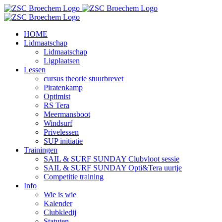
Skip
to
content
HOME
Lidmaatschap
Lidmaatschap
Ligplaatsen
Lessen
cursus theorie stuurbrevet
Piratenkamp
Optimist
RS Tera
Meermansboot
Windsurf
Privelessen
SUP initiatie
Trainingen
SAIL & SURF SUNDAY Clubvloot sessie
SAIL & SURF SUNDAY Opti&Tera uurtje
Competitie training
Info
Wie is wie
Kalender
Clubkledij
Statuten