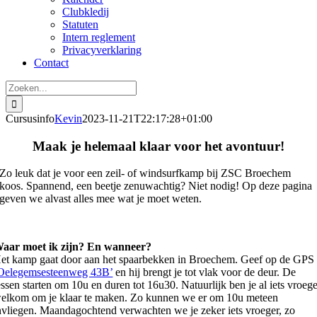
Clubkledij
Statuten
Intern reglement
Privacyverklaring
Contact
Zoeken
naar:
Cursusinfo
Kevin
2023-11-21T22:17:28+01:00
Maak je helemaal klaar voor het avontuur!
Zo leuk dat je voor een zeil- of windsurfkamp bij ZSC Broechem
koos. Spannend, een beetje zenuwachtig? Niet nodig! Op deze pagina
geven we alvast alles mee wat je moet weten.
aar moet ik zijn? En wanneer?
et kamp gaat door aan het spaarbekken in Broechem. Geef op de GPS
Oelegemsesteenweg 43B’
en hij brengt je tot vlak voor de deur. De
essen starten om 10u en duren tot 16u30. Natuurlijk ben je al iets vroeg
elkom om je klaar te maken. Zo kunnen we er om 10u meteen
nvliegen. Maandagochtend verwachten we je zeker iets vroeger, zo