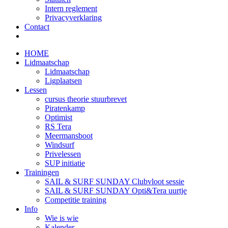
Intern reglement
Privacyverklaring
Contact
HOME
Lidmaatschap
Lidmaatschap
Ligplaatsen
Lessen
cursus theorie stuurbrevet
Piratenkamp
Optimist
RS Tera
Meermansboot
Windsurf
Privelessen
SUP initiatie
Trainingen
SAIL & SURF SUNDAY Clubvloot sessie
SAIL & SURF SUNDAY Opti&Tera uurtje
Competitie training
Info
Wie is wie
Kalender