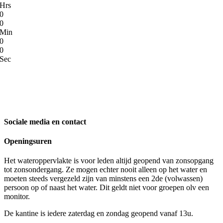
Hrs
0
0
Min
0
0
Sec
Sociale media en contact
Openingsuren
Het wateroppervlakte is voor leden altijd geopend van zonsopgang
tot zonsondergang. Ze mogen echter nooit alleen op het water en
moeten steeds vergezeld zijn van minstens een 2de (volwassen)
persoon op of naast het water. Dit geldt niet voor groepen olv een
monitor.
De kantine is iedere zaterdag en zondag geopend vanaf 13u.