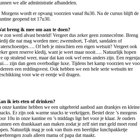
unnen we alle administratie afhandelen.
s Morgens wordt er opvang voorzien vanaf 8u30. Na de cursus blijft de
antine geopend tot 17u30.
at breng ik mee om aan te doen?
e zon werd alvast besteld! Vergeet dus zeker geen zonnecrème. Breng
ledij die nat mag worden mee; zwemshort, T-shirt, sandalen of
aterschoentjes…. Of heb je misschien een eigen wetsuit? Vergeet ook
eker geen reserve kledij, want je weet maar nooit…. Natuurlijk hopen
e op stralend weer, maar dat kan ook wel eens anders zijn. Een regenja
rui… zijn dan geen overbodige luxe. Tijdens het kamp voorzien we voo
edereen een reddingsvest. Ook hebben we een hele serie wetsuits ter
eschikking voor wie er eentje wil dragen.
an ik iets eten of drinken?
n onze kantine hebben we een uitgebreid aanbod aan drankjes en kleine
nacks. Er zijn ook warme snacks te verkrijgen. Bestel deze ’s morgens
oor 10u in onze kantine en ’s middags ligt het voor je klaar. Je ouders
unnen een drankkaart aan maken zodat je zelf niet met geld moet rond
open. Natuurlijk mag je ook van thuis een heerlijke lunchpakketje
eebrengen zoals alleen mama of papa dat maakt.