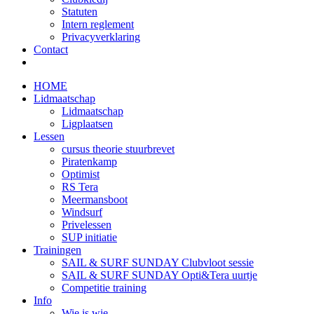
Statuten
Intern reglement
Privacyverklaring
Contact
HOME
Lidmaatschap
Lidmaatschap
Ligplaatsen
Lessen
cursus theorie stuurbrevet
Piratenkamp
Optimist
RS Tera
Meermansboot
Windsurf
Privelessen
SUP initiatie
Trainingen
SAIL & SURF SUNDAY Clubvloot sessie
SAIL & SURF SUNDAY Opti&Tera uurtje
Competitie training
Info
Wie is wie