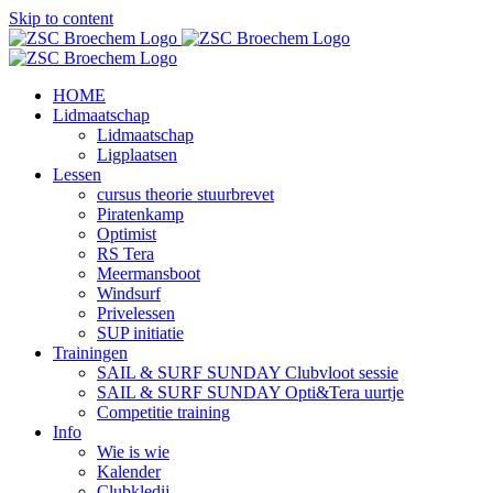
Skip to content
HOME
Lidmaatschap
Lidmaatschap
Ligplaatsen
Lessen
cursus theorie stuurbrevet
Piratenkamp
Optimist
RS Tera
Meermansboot
Windsurf
Privelessen
SUP initiatie
Trainingen
SAIL & SURF SUNDAY Clubvloot sessie
SAIL & SURF SUNDAY Opti&Tera uurtje
Competitie training
Info
Wie is wie
Kalender
Clubkledij