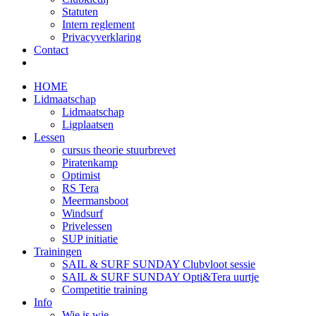
Statuten
Intern reglement
Privacyverklaring
Contact
HOME
Lidmaatschap
Lidmaatschap
Ligplaatsen
Lessen
cursus theorie stuurbrevet
Piratenkamp
Optimist
RS Tera
Meermansboot
Windsurf
Privelessen
SUP initiatie
Trainingen
SAIL & SURF SUNDAY Clubvloot sessie
SAIL & SURF SUNDAY Opti&Tera uurtje
Competitie training
Info
Wie is wie