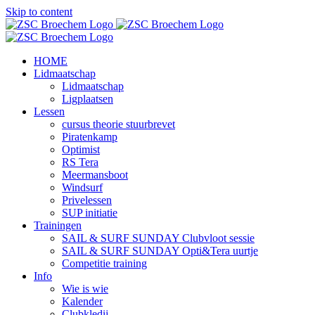
Skip to content
HOME
Lidmaatschap
Lidmaatschap
Ligplaatsen
Lessen
cursus theorie stuurbrevet
Piratenkamp
Optimist
RS Tera
Meermansboot
Windsurf
Privelessen
SUP initiatie
Trainingen
SAIL & SURF SUNDAY Clubvloot sessie
SAIL & SURF SUNDAY Opti&Tera uurtje
Competitie training
Info
Wie is wie
Kalender
Clubkledij